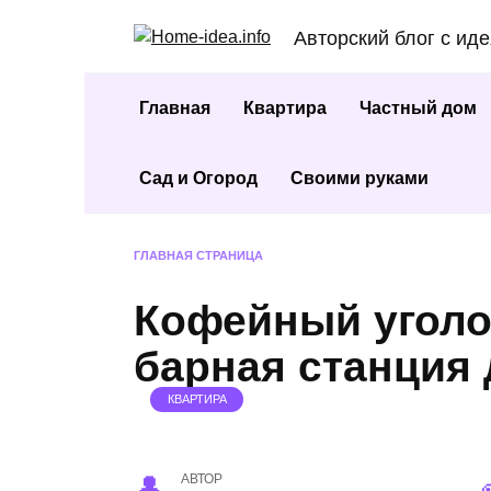
Перейти
Авторский блог с ид
к
содержанию
Главная
Квартира
Частный дом
Сад и Огород
Своими руками
ГЛАВНАЯ СТРАНИЦА
Кофейный уголо
барная станция
КВАРТИРА
АВТОР