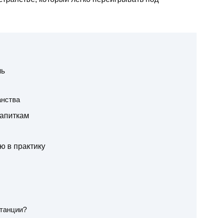
ль
анства
напиткам
ю в практику
станции?