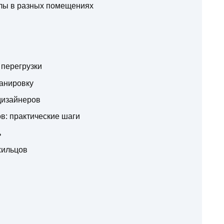
алы в разных помещениях
ь перегрузки
ланировку
дизайнеров
в: практические шаги
ь
жильцов