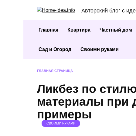
Перейти
Авторский блог с ид
к
содержанию
Главная
Квартира
Частный дом
Сад и Огород
Своими руками
ГЛАВНАЯ СТРАНИЦА
Ликбез по стилю
материалы при 
примеры
СВОИМИ РУКАМИ