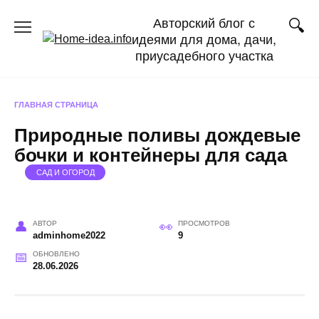
Перейти
Авторский блог с
к
идеями для дома, дачи,
содержанию
приусадебного участка
ГЛАВНАЯ СТРАНИЦА
Природные поливы дождевые
бочки и контейнеры для сада
САД И ОГОРОД
АВТОР
ПРОСМОТРОВ
adminhome2022
9
ОБНОВЛЕНО
28.06.2026