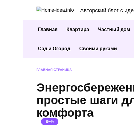
Перейти
Авторский блог с ид
к
содержанию
Главная
Квартира
Частный дом
Сад и Огород
Своими руками
ГЛАВНАЯ СТРАНИЦА
Энергосбережен
простые шаги д
комфорта
ДАЧА