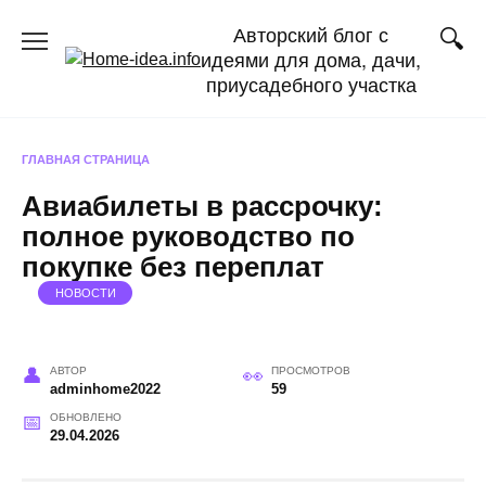
Перейти
Авторский блог с
к
идеями для дома, дачи,
содержанию
приусадебного участка
ГЛАВНАЯ СТРАНИЦА
Авиабилеты в рассрочку:
полное руководство по
покупке без переплат
НОВОСТИ
АВТОР
ПРОСМОТРОВ
adminhome2022
59
ОБНОВЛЕНО
29.04.2026